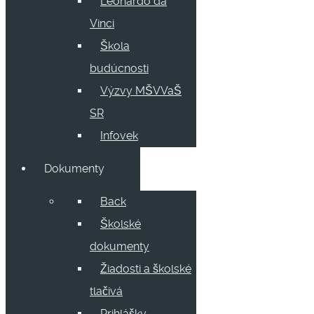
Leonardo da
Vinci
Škola
budúcnosti
Výzvy MŠVVaŠ
SR
Infovek
Dokumenty
Back
Školské
dokumenty
Žiadosti a školské
tlačivá
Prihlášky