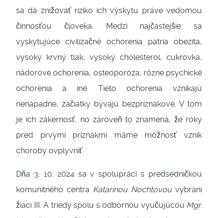
sa dá znižovať riziko ich výskytu práve vedomou
činnosťou človeka. Medzi najčastejšie sa
vyskytujúce civilizačné ochorenia patria obezita,
vysoký krvný tlak, vysoký cholesterol, cukrovka,
nádorové ochorenia, osteoporóza, rôzne psychické
ochorenia a iné. Tieto ochorenia vznikajú
nenápadne, začiatky bývajú bezpríznakové. V tom
je ich zákernosť, no zároveň to znamená, že roky
pred prvými príznakmi máme možnosť vznik
choroby ovplyvniť.
Dňa 3. 10. 2024 sa v spolupráci s predsedníčkou
komunitného centra
Katarínou Nochtovou
vybraní
žiaci III. A triedy spolu s odbornou vyučujúcou
Mgr.