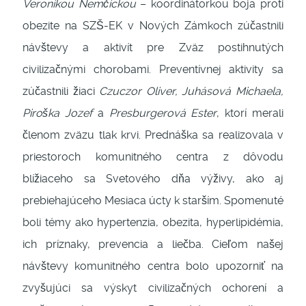
Veronikou Nemčickou
– koordinátorkou boja proti
obezite na SZŠ-EK v Nových Zámkoch zúčastnili
návštevy a aktivít pre Zväz postihnutých
civilizačnými chorobami. Preventívnej aktivity sa
zúčastnili žiaci
Czuczor Oliver, Juhásová Michaela,
Piroška Jozef
a
Presburgerová Ester
, ktorí merali
členom zväzu tlak krvi. Prednáška sa realizovala v
priestoroch komunitného centra z dôvodu
blížiaceho sa Svetového dňa výživy, ako aj
prebiehajúceho Mesiaca úcty k starším. Spomenuté
boli témy ako hypertenzia, obezita, hyperlipidémia,
ich príznaky, prevencia a liečba. Cieľom našej
návštevy komunitného centra bolo upozorniť na
zvyšujúci sa výskyt civilizačných ochorení a