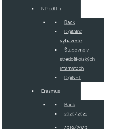
NP edIT 1
Back
Digitálne
vybavenie
Študovne v
stredoškolských
internátoch
DigiNET
Erasmus+
Back
2020/2021
2019/2020