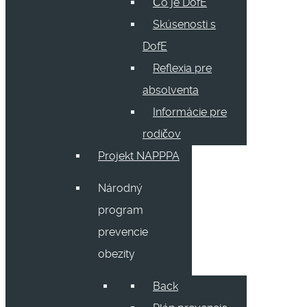
Čo je DofE
Skúsenosti s
DofE
Reflexia pre
absolventa
Informácie pre
rodičov
Projekt NAPPPA
Národný
program
prevencie
obezity
Back