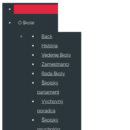
O škole
Back
História
Vedenie školy
Zamestnanci
Rada školy
Školský
parlament
Výchovný
poradca
Školský
psychológ