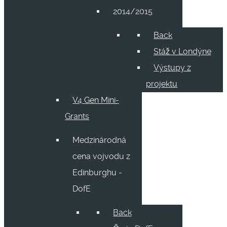
2014/2015
Back
Stáž v Londýne
Výstupy z
projektu
V4 Gen Mini-
Grants
Medzinárodná
cena vojvodu z
Edinburghu -
DofE
Back