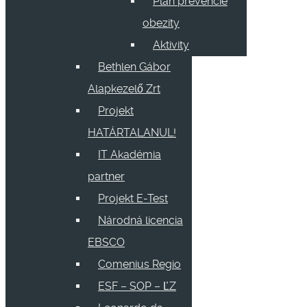
Plán prevencie
obezity
Aktivity
Bethlen Gábor
Alapkezelő Zrt
Projekt
HATÁRTALANUL!
IT Akadémia
partner
Projekt E-Test
Národná licencia
EBSCO
Comenius Regio
ESF – SOP – ĽZ