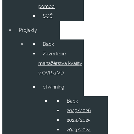
pomoci
SOČ
Projekty
Back
Zavedenie
manažérstva kvality
v OVP a VD
eTwinning
Back
2025/2026
2024/2025
2023/2024