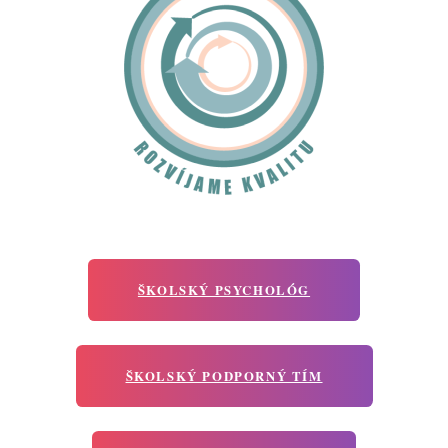
ŠKOLSKÝ PSYCHOLÓG
ŠKOLSKÝ PODPORNÝ TÍM