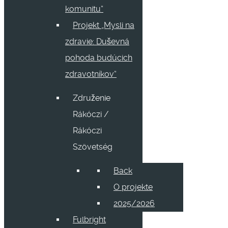
komunitu“
Projekt „Mysli na
zdravie: Duševná
pohoda budúcich
zdravotníkov“
Združenie
Rákóczi /
Rákóczi
Szövetség
Back
O projekte
2025/2026
Fulbright