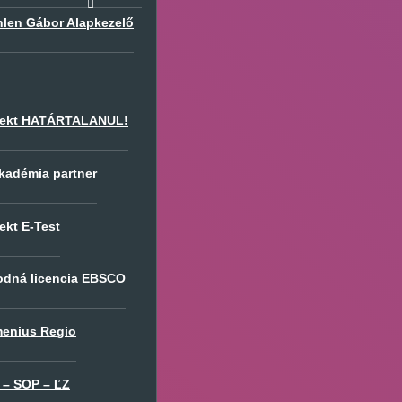
hlen Gábor Alapkezelő
jekt HATÁRTALANUL!
Akadémia partner
ekt E-Test
odná licencia EBSCO
enius Regio
 – SOP – ĽZ