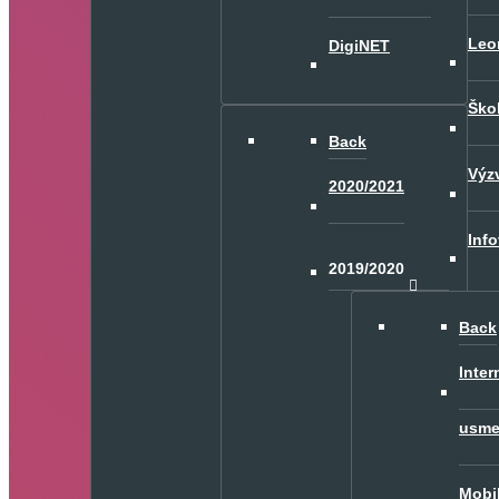
Leo
DigiNET
Ško
Back
Výz
2020/2021
Inf
2019/2020
Back
Inter
usme
Mobil