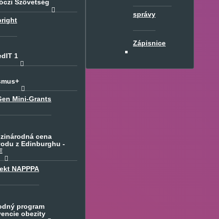
óczi Szövetség
správy
right
Zápisnice
edIT 1
smus+
Gen Mini-Grants
zinárodná cena
vodu z Edinburghu -
E
jekt NAPPPA
odný program
vencie obezity