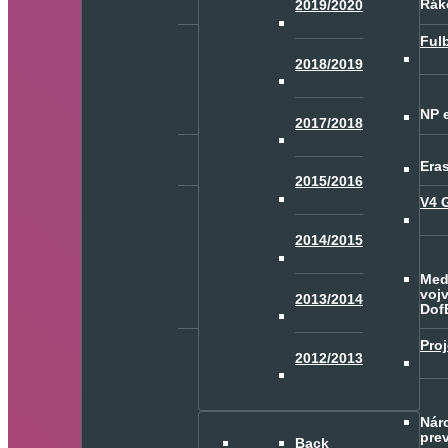
Rák
2019/2020
Fulb
2018/2019
NP 
2017/2018
Era
2015/2016
V4 
2014/2015
Med
voj
2013/2014
Dof
Pro
2012/2013
Nár
pre
Back