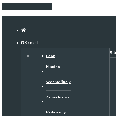
O škole
Št
Back
História
Vedenie školy
Zamestnanci
Rada školy