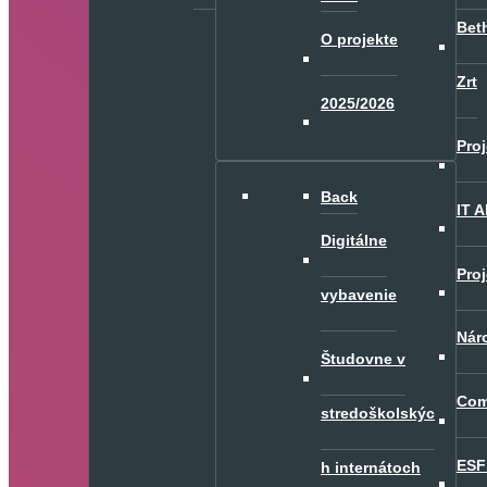
Bet
O projekte
Zrt
2025/2026
Pro
Back
IT 
Digitálne
Proj
vybavenie
Nár
Študovne v
Com
stredoškolskýc
ESF
h internátoch