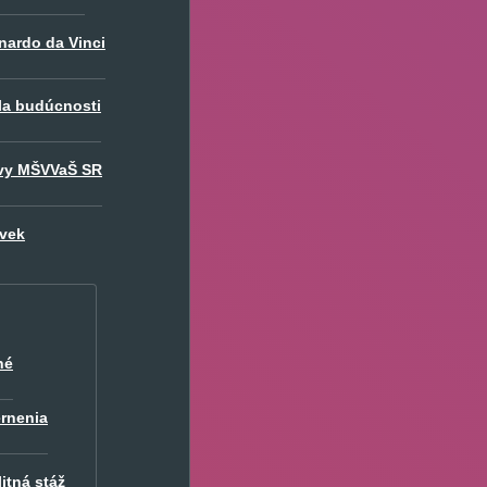
nardo da Vinci
la budúcnosti
vy MŠVVaŠ SR
ovek
né
rnenia
itná stáž