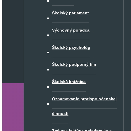
Školský parlament
Výchovný poradca
Školský psychológ
Školský podporný tím
Školská knižnica
Oznamovanie protispoločenskej
činnosti
Zmluvy, faktúry, objednávky a