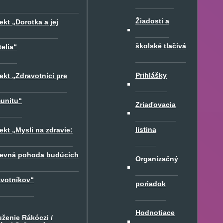
Žiadosti a
ekt „Dorotka a jej
školské tlačivá
telia“
Prihlášky
ekt „Zdravotníci pre
unitu“
Zriaďovacia
listina
ekt „Mysli na zdravie:
evná pohoda budúcich
Organizačný
avotníkov“
poriadok
Hodnotiace
uženie Rákóczi /