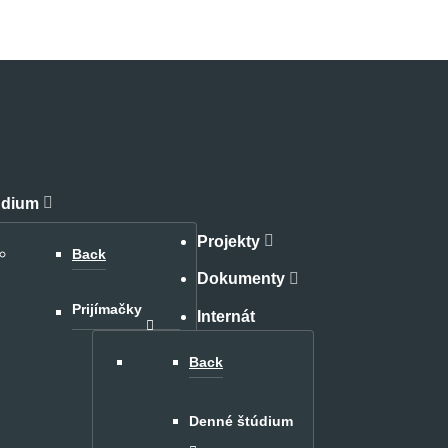
údium
Projekty
Back
Dokumenty
Prijímačky
Internát
Back
Jedáleň
Kontakt
Denné štúdium