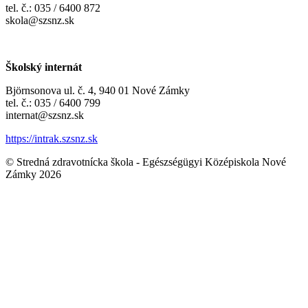
tel. č.: 035 / 6400 872
skola@szsnz.sk
Školský internát
Björnsonova ul. č. 4, 940 01 Nové Zámky
tel. č.: 035 / 6400 799
internat@szsnz.sk
https://intrak.szsnz.sk
© Stredná zdravotnícka škola - Egészségügyi Középiskola Nové
Zámky 2026