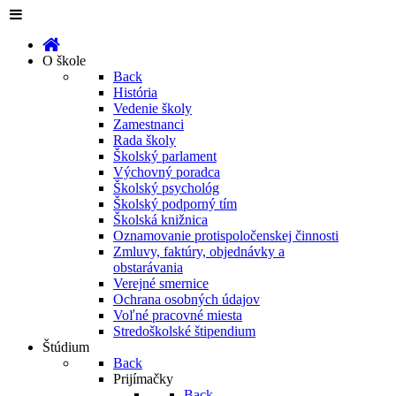
O škole
Back
História
Vedenie školy
Zamestnanci
Rada školy
Školský parlament
Výchovný poradca
Školský psychológ
Školský podporný tím
Školská knižnica
Oznamovanie protispoločenskej činnosti
Zmluvy, faktúry, objednávky a
obstarávania
Verejné smernice
Ochrana osobných údajov
Voľné pracovné miesta
Stredoškolské štipendium
Štúdium
Back
Prijímačky
Back