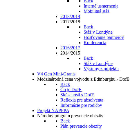
Back
Interné usmernenia
Mobilitná stáž
2018/2019
2017/2018
Back
Stáž v Londýne
Hosťovanie partnerov
Konferencia
2016/2017
2014/2015
Back
Stáž v Londýne
Výstupy z projektu
V4 Gen Mini-Grants
Medzinárodná cena vojvodu z Edinburghu - DofE
Back
Čo je DofE
Skúsenosti s DofE
Reflexia pre absolventa
Informácie pre rodičov
Projekt NAPPPA
Národný program prevencie obezity
Back
Plán prevencie obezity