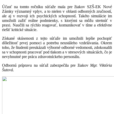
Účasť na tomto ročníku súťaže mala pre žiakov SZŠ-EK Nové
Zámky významný vplyv, a to nielen v oblasti odborných zručností,
ale aj v rozvoji ich psychických schopností. Takéto simulácie im
umožnili zažiť reálne podmienky, s ktorými sa môžu stretnúť v
praxi. Naučili sa rýchlo reagovať, komunikovať v tíme a efektívne
riešiť kritické situácie.
Získané skúsenosti z tejto súťaže im umožnili lepšie pochopiť
dôležitosť prvej pomoci a potrebu neustáleho vzdelávania. Okrem
toho, že študenti preukázali výborné odborné vedomosti, zdokonalili
sa v schopnosti pracovať pod tlakom a v stresových situáciách, čo je
nevyhnutné pre prácu zdravotníckeho personálu.
Odbornú prípravu na súťaž zabezpečila pre žiakov
Mgr. Viktória
Šutová
.