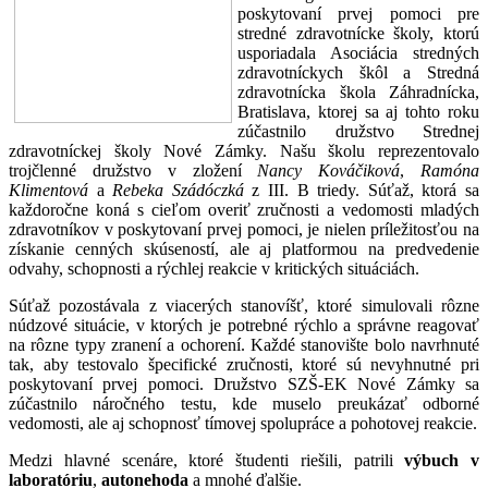
poskytovaní prvej pomoci pre
stredné zdravotnícke školy, ktorú
usporiadala Asociácia stredných
zdravotníckych škôl a Stredná
zdravotnícka škola Záhradnícka,
Bratislava, ktorej sa aj tohto roku
zúčastnilo družstvo Strednej
zdravotníckej školy Nové Zámky. Našu školu reprezentovalo
trojčlenné družstvo v zložení
Nancy Kováčiková
,
Ramóna
Klimentová
a
Rebeka Szádóczká
z III. B triedy. Súťaž, ktorá sa
každoročne koná s cieľom overiť zručnosti a vedomosti mladých
zdravotníkov v poskytovaní prvej pomoci, je nielen príležitosťou na
získanie cenných skúseností, ale aj platformou na predvedenie
odvahy, schopnosti a rýchlej reakcie v kritických situáciách.
Súťaž pozostávala z viacerých stanovíšť, ktoré simulovali rôzne
núdzové situácie, v ktorých je potrebné rýchlo a správne reagovať
na rôzne typy zranení a ochorení. Každé stanovište bolo navrhnuté
tak, aby testovalo špecifické zručnosti, ktoré sú nevyhnutné pri
poskytovaní prvej pomoci. Družstvo SZŠ-EK Nové Zámky sa
zúčastnilo náročného testu, kde muselo preukázať odborné
vedomosti, ale aj schopnosť tímovej spolupráce a pohotovej reakcie.
Medzi hlavné scenáre, ktoré študenti riešili, patrili
výbuch v
laboratóriu
,
autonehoda
a mnohé ďalšie.