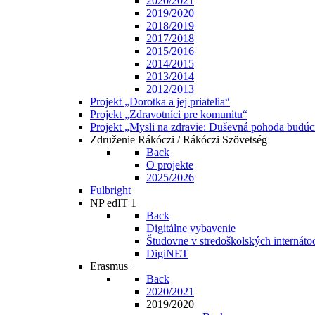
2020/2021
2019/2020
2018/2019
2017/2018
2015/2016
2014/2015
2013/2014
2012/2013
Projekt „Dorotka a jej priatelia“
Projekt „Zdravotníci pre komunitu“
Projekt „Mysli na zdravie: Duševná pohoda budúc
Združenie Rákóczi / Rákóczi Szövetség
Back
O projekte
2025/2026
Fulbright
NP edIT 1
Back
Digitálne vybavenie
Študovne v stredoškolských internáto
DigiNET
Erasmus+
Back
2020/2021
2019/2020