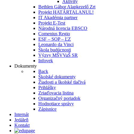
Aktivity
Bethlen Gábor Alapkezelő Zrt
Projekt HATÁRTALANUL!
IT Akadémia partner
Projekt E-Test
Národná licencia EBSCO
Comenius Regio
ESF – SOP – ĽZ
Leonardo da Vinci
Škola budúcnosti
Výzvy MŠVVaŠ SR
Infovek
Dokumenty
Back
Školské dokumenty
Žiadosti a školské tlačivá
Prihlášky
Zriaďovacia listina
Organizačný poriadok
Hodnotiace správy
Zápisnice
Internát
Jedáleň
Kontakt