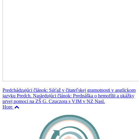
Predchádzajúci článok: Súťaž v čitateľskej gramotnosti v anglickom
jazyku
Predch.
Nasledujúci článok: Prednáška o hemofílii a ukážky
prvej pomoci na ZŠ G. Czuczora s VJM v NZ
Nasl.
Hore