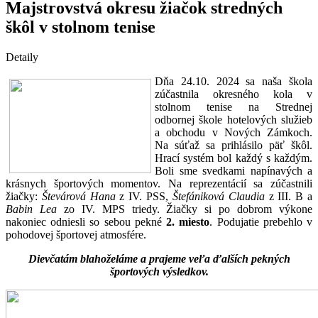
Majstrovstvá okresu žiačok stredných
škôl v stolnom tenise
Detaily
Dňa 24.10. 2024 sa naša škola
zúčastnila okresného kola v
stolnom tenise na Strednej
odbornej škole hotelových služieb
a obchodu v Nových Zámkoch.
Na súťaž sa prihlásilo päť škôl.
Hrací systém bol každý s každým.
Boli sme svedkami napínavých a
krásnych športových momentov. Na reprezentácií sa zúčastnili
žiačky:
Števárová Hana
z IV. PSS,
Štefániková Claudia
z III. B a
Babin Lea
zo IV. MPS triedy. Žiačky si po dobrom výkone
nakoniec odniesli so sebou pekné
2. miesto
. Podujatie prebehlo v
pohodovej športovej atmosfére.
Dievčatám blahoželáme a prajeme veľa ďalších pekných
športových výsledkov.