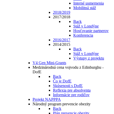
Interné usmernenia
Mobilitná stáž
2018/2019
2017/2018
Back
Stáž v Londýne
Hosťovanie partnerov
Konferencia
2016/2017
2014/2015
Back
Stáž v Londýne
Výstupy z projektu
V4 Gen Mini-Grants
Medzinárodná cena vojvodu z Edinburghu -
DofE
Back
Čo je DofE
Skúsenosti s DofE
Reflexia pre absolventa
Informácie pre rodičov
Projekt NAPPPA
Národný program prevencie obezity
Back
Plán prevencie obezity