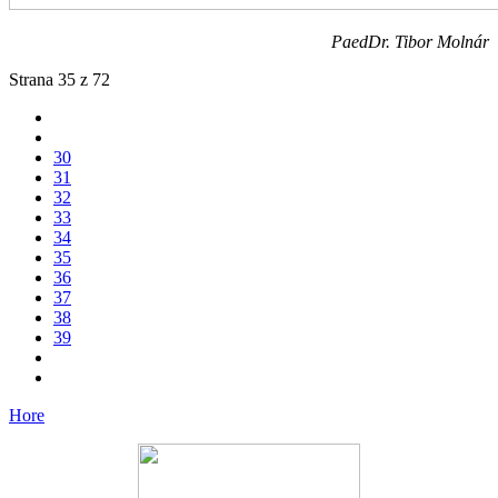
PaedDr. Tibor Molnár
Strana 35 z 72
30
31
32
33
34
35
36
37
38
39
Hore