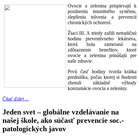
Ovocie a zelenina prispievajú k
posilneniu imunitného systému,
zlepšeniu trávenia a prevencii
chronických ochorení.
Žiaci III. A triedy zažili netradičnú
hodinu preventívneho lekárstva,
ktorá bola zameraná na
zdôraznenie benefitov, ktoré
ovocie a zelenina prinášajú pre
naše zdravie.
Prvú časť hodiny tvorila krátka
prednáška, počas ktorej si študenti
zhrnuli základné výhody
konzumácie ovocia a zeleniny.
Čítať ďalej…
Jeden svet – globálne vzdelávanie na
našej škole, ako súčasť prevencie soc.-
patologických javov