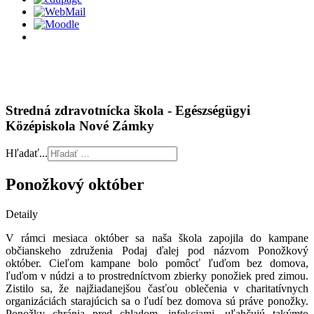
Stredná zdravotnícka škola - Egészségügyi
Középiskola Nové Zámky
Hľadať...
Ponožkový október
Detaily
V rámci mesiaca október sa naša škola zapojila do kampane
občianskeho združenia Podaj ďalej pod názvom Ponožkový
október. Cieľom kampane bolo pomôcť ľuďom bez domova,
ľuďom v núdzi a to prostredníctvom zbierky ponožiek pred zimou.
Zistilo sa, že najžiadanejšou časťou oblečenia v charitatívnych
organizáciách starajúcich sa o ľudí bez domova sú práve ponožky.
Ponožky chránia pred chladom, infekciami, uľahčujú takýmto