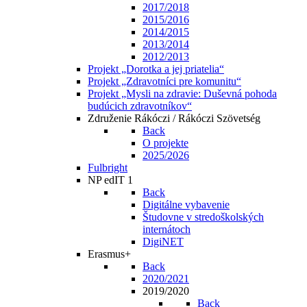
2017/2018
2015/2016
2014/2015
2013/2014
2012/2013
Projekt „Dorotka a jej priatelia“
Projekt „Zdravotníci pre komunitu“
Projekt „Mysli na zdravie: Duševná pohoda
budúcich zdravotníkov“
Združenie Rákóczi / Rákóczi Szövetség
Back
O projekte
2025/2026
Fulbright
NP edIT 1
Back
Digitálne vybavenie
Študovne v stredoškolských
internátoch
DigiNET
Erasmus+
Back
2020/2021
2019/2020
Back