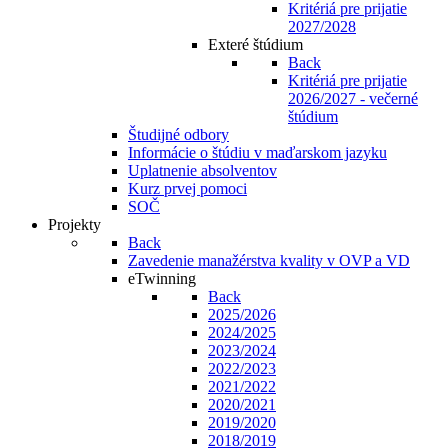
Kritériá pre prijatie
2027/2028
Exteré štúdium
Back
Kritériá pre prijatie
2026/2027 - večerné
štúdium
Študijné odbory
Informácie o štúdiu v maďarskom jazyku
Uplatnenie absolventov
Kurz prvej pomoci
SOČ
Projekty
Back
Zavedenie manažérstva kvality v OVP a VD
eTwinning
Back
2025/2026
2024/2025
2023/2024
2022/2023
2021/2022
2020/2021
2019/2020
2018/2019