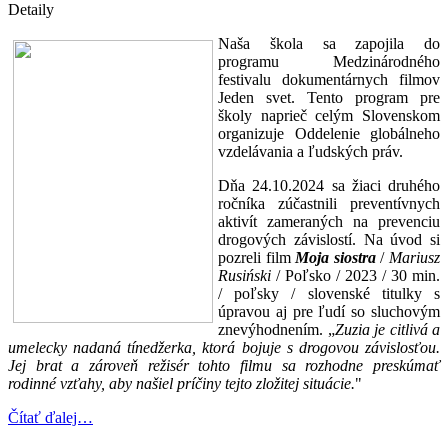
Detaily
Naša škola sa zapojila do
programu Medzinárodného
festivalu dokumentárnych filmov
Jeden svet. Tento program pre
školy naprieč celým Slovenskom
organizuje Oddelenie globálneho
vzdelávania a ľudských práv.
Dňa 24.10.2024 sa žiaci druhého
ročníka zúčastnili preventívnych
aktivít zameraných na prevenciu
drogových závislostí. Na úvod si
pozreli film
Moja siostra
/
Mariusz
Rusiński
/ Poľsko / 2023 / 30 min.
/ poľsky / slovenské titulky s
úpravou aj pre ľudí so sluchovým
znevýhodnením. „
Zuzia je citlivá a
umelecky nadaná tínedžerka, ktorá bojuje s drogovou závislosťou.
Jej brat a zároveň režisér tohto filmu sa rozhodne preskúmať
rodinné vzťahy, aby našiel príčiny tejto zložitej situácie.
"
Čítať ďalej…