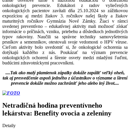
ďalšie osvetové turné s názornou edukáciou o dôležitosti
onkologickej prevencie. Edukátori z radov vyliečených
onkologických pacientov zavítali dňa 25.10.2024 so zážitkovou
expozíciou aj medzi žiakov 3. ročníkov našej školy a žiakov
maturitných ročníkov Gymnázia Nové Zámky. Žiaci v rámci
uvedenej preventívno – edukatívnej aktivity mali možnosť získať
informácie o príčinách, vzniku, priebehu a dôsledkoch jednotlivých
typov rakoviny. Naučili sa správne techniky samovyšetrenia
prsníkov a semenníkov, otestovali svoje vedomosti o HPV víruse.
Cieľom aktivity bolo uvedomiť si, že onkologické ochorenia sa
dotýkajú každého z nás. Poukázať na význam prevencie
onkologických ochorení a šírenie osvety medzi mladými ľuďmi,
budúcimi zdravotníckymi pracovníkmi.
....Tak ako malý plamienok zápalky dokáže zapáliť veľký oheň,
tak aj presvedčenie aspoň jedného z účastníkov o význame a šírení
prevencie dokáže možno zachrániť jeho alebo iný život....
Netradičná hodina preventívneho
lekárstva: Benefity ovocia a zeleniny
Detaily