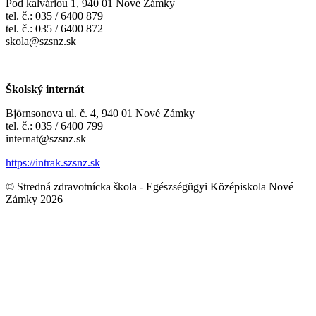
Pod kalváriou 1, 940 01 Nové Zámky
tel. č.: 035 / 6400 879
tel. č.: 035 / 6400 872
skola@szsnz.sk
Školský internát
Björnsonova ul. č. 4, 940 01 Nové Zámky
tel. č.: 035 / 6400 799
internat@szsnz.sk
https://intrak.szsnz.sk
© Stredná zdravotnícka škola - Egészségügyi Középiskola Nové
Zámky 2026