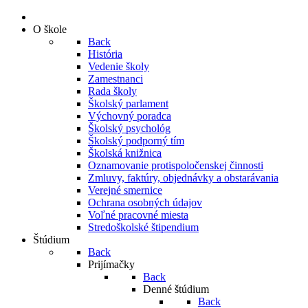
O škole
Back
História
Vedenie školy
Zamestnanci
Rada školy
Školský parlament
Výchovný poradca
Školský psychológ
Školský podporný tím
Školská knižnica
Oznamovanie protispoločenskej činnosti
Zmluvy, faktúry, objednávky a obstarávania
Verejné smernice
Ochrana osobných údajov
Voľné pracovné miesta
Stredoškolské štipendium
Štúdium
Back
Prijímačky
Back
Denné štúdium
Back