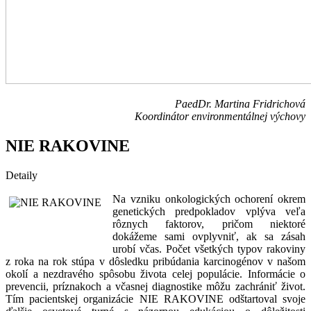
PaedDr. Martina Fridrichová
Koordinátor environmentálnej výchovy
NIE RAKOVINE
Detaily
Na vzniku onkologických ochorení okrem
genetických predpokladov vplýva veľa
rôznych faktorov, pričom niektoré
dokážeme sami ovplyvniť, ak sa zásah
urobí včas. Počet všetkých typov rakoviny
z roka na rok stúpa v dôsledku pribúdania karcinogénov v našom
okolí a nezdravého spôsobu života celej populácie. Informácie o
prevencii, príznakoch a včasnej diagnostike môžu zachrániť život.
Tím pacientskej organizácie NIE RAKOVINE odštartoval svoje