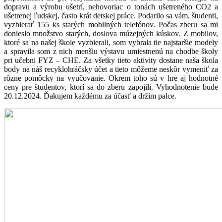
dopravu a výrobu ušetrí, nehovoriac o tonách ušetreného CO2 a
ušetrenej ľudskej, často krát detskej práce. Podarilo sa vám, študenti,
vyzbierať 155 ks starých mobilných telefónov. Počas zberu sa mi
donieslo množstvo starých, doslova múzejných kúskov. Z mobilov,
ktoré sa na našej škole vyzbierali, som vybrala tie najstaršie modely
a spravila som z nich menšiu výstavu umiestnenú na chodbe školy
pri učebni FYZ – CHE. Za všetky tieto aktivity dostane naša škola
body na náš recyklohráčsky účet a tieto môžeme neskôr vymeniť za
rôzne pomôcky na vyučovanie. Okrem toho sú v hre aj hodnotné
ceny pre študentov, ktorí sa do zberu zapojili. Vyhodnotenie bude
20.12.2024. Ďakujem každému za účasť a držím palce.