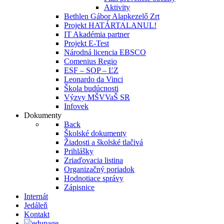
Aktivity
Bethlen Gábor Alapkezelő Zrt
Projekt HATÁRTALANUL!
IT Akadémia partner
Projekt E-Test
Národná licencia EBSCO
Comenius Regio
ESF – SOP – ĽZ
Leonardo da Vinci
Škola budúcnosti
Výzvy MŠVVaŠ SR
Infovek
Dokumenty
Back
Školské dokumenty
Žiadosti a školské tlačivá
Prihlášky
Zriaďovacia listina
Organizačný poriadok
Hodnotiace správy
Zápisnice
Internát
Jedáleň
Kontakt