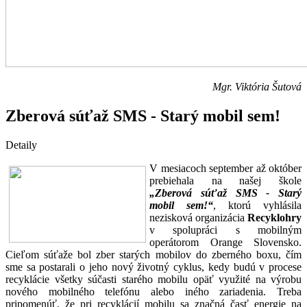
Mgr. Viktória Šutová
Zberová súťaž SMS - Starý mobil sem!
Detaily
V mesiacoch september až október
prebiehala na našej škole
„Zberová súťaž SMS - Starý
mobil sem!“
, ktorú vyhlásila
nezisková organizácia
Recyklohry
v spolupráci s mobilným
operátorom Orange Slovensko.
Cieľom súťaže bol zber starých mobilov do zberného boxu, čím
sme sa postarali o jeho nový životný cyklus, kedy budú v procese
recyklácie všetky súčasti starého mobilu opäť využité na výrobu
nového mobilného telefónu alebo iného zariadenia. Treba
pripomenúť, že pri recyklácií mobilu sa značná časť energie na