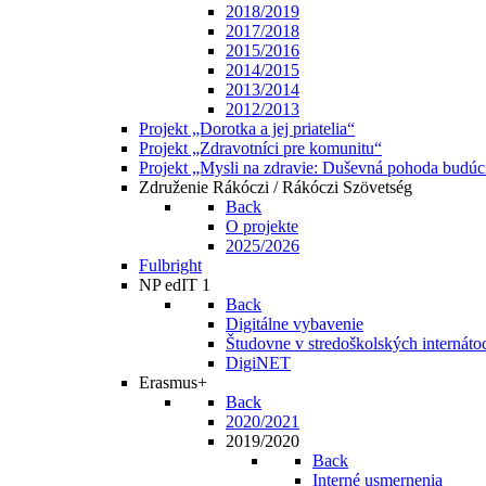
2018/2019
2017/2018
2015/2016
2014/2015
2013/2014
2012/2013
Projekt „Dorotka a jej priatelia“
Projekt „Zdravotníci pre komunitu“
Projekt „Mysli na zdravie: Duševná pohoda budúc
Združenie Rákóczi / Rákóczi Szövetség
Back
O projekte
2025/2026
Fulbright
NP edIT 1
Back
Digitálne vybavenie
Študovne v stredoškolských internáto
DigiNET
Erasmus+
Back
2020/2021
2019/2020
Back
Interné usmernenia