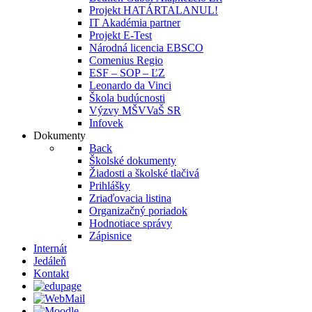
Projekt HATÁRTALANUL!
IT Akadémia partner
Projekt E-Test
Národná licencia EBSCO
Comenius Regio
ESF – SOP – ĽZ
Leonardo da Vinci
Škola budúcnosti
Výzvy MŠVVaŠ SR
Infovek
Dokumenty
Back
Školské dokumenty
Žiadosti a školské tlačivá
Prihlášky
Zriaďovacia listina
Organizačný poriadok
Hodnotiace správy
Zápisnice
Internát
Jedáleň
Kontakt