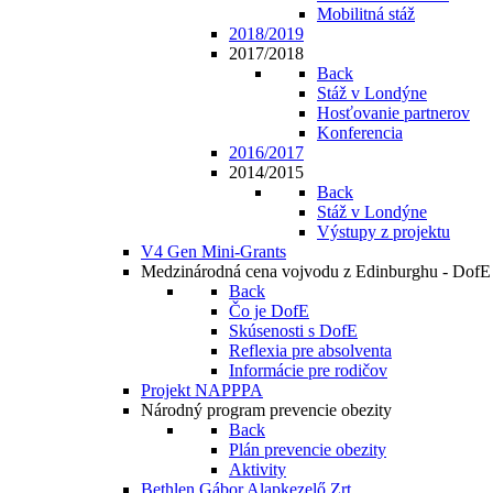
Mobilitná stáž
2018/2019
2017/2018
Back
Stáž v Londýne
Hosťovanie partnerov
Konferencia
2016/2017
2014/2015
Back
Stáž v Londýne
Výstupy z projektu
V4 Gen Mini-Grants
Medzinárodná cena vojvodu z Edinburghu - DofE
Back
Čo je DofE
Skúsenosti s DofE
Reflexia pre absolventa
Informácie pre rodičov
Projekt NAPPPA
Národný program prevencie obezity
Back
Plán prevencie obezity
Aktivity
Bethlen Gábor Alapkezelő Zrt