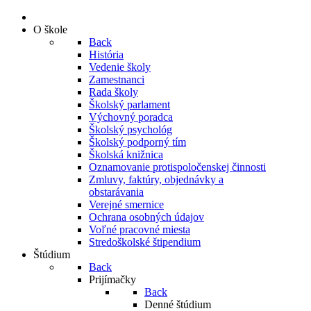
O škole
Back
História
Vedenie školy
Zamestnanci
Rada školy
Školský parlament
Výchovný poradca
Školský psychológ
Školský podporný tím
Školská knižnica
Oznamovanie protispoločenskej činnosti
Zmluvy, faktúry, objednávky a
obstarávania
Verejné smernice
Ochrana osobných údajov
Voľné pracovné miesta
Stredoškolské štipendium
Štúdium
Back
Prijímačky
Back
Denné štúdium