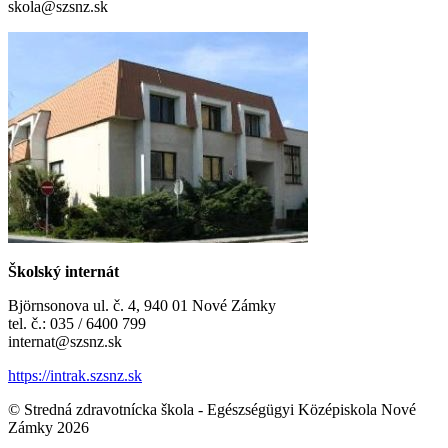
skola@szsnz.sk
Školský internát
Björnsonova ul. č. 4, 940 01 Nové Zámky
tel. č.: 035 / 6400 799
internat@szsnz.sk
https://intrak.szsnz.sk
© Stredná zdravotnícka škola - Egészségügyi Középiskola Nové
Zámky 2026