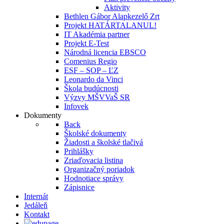
Aktivity
Bethlen Gábor Alapkezelő Zrt
Projekt HATÁRTALANUL!
IT Akadémia partner
Projekt E-Test
Národná licencia EBSCO
Comenius Regio
ESF – SOP – ĽZ
Leonardo da Vinci
Škola budúcnosti
Výzvy MŠVVaŠ SR
Infovek
Dokumenty
Back
Školské dokumenty
Žiadosti a školské tlačivá
Prihlášky
Zriaďovacia listina
Organizačný poriadok
Hodnotiace správy
Zápisnice
Internát
Jedáleň
Kontakt