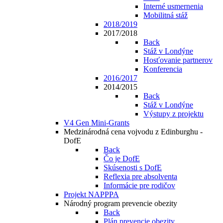
Interné usmernenia
Mobilitná stáž
2018/2019
2017/2018
Back
Stáž v Londýne
Hosťovanie partnerov
Konferencia
2016/2017
2014/2015
Back
Stáž v Londýne
Výstupy z projektu
V4 Gen Mini-Grants
Medzinárodná cena vojvodu z Edinburghu -
DofE
Back
Čo je DofE
Skúsenosti s DofE
Reflexia pre absolventa
Informácie pre rodičov
Projekt NAPPPA
Národný program prevencie obezity
Back
Plán prevencie obezity