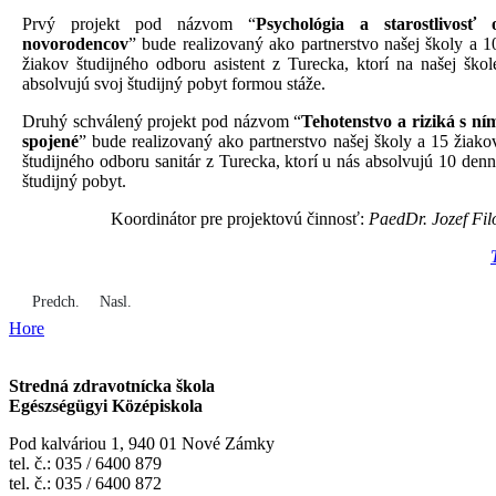
Prvý projekt pod názvom “
Psychológia a starostlivosť 
novorodencov
” bude realizovaný ako partnerstvo našej školy a 1
žiakov študijného odboru asistent z Turecka, ktorí na našej škol
absolvujú svoj študijný pobyt formou stáže.
Druhý schválený projekt pod názvom “
Tehotenstvo a riziká s ní
spojené
” bude realizovaný ako partnerstvo našej školy a 15 žiako
študijného odboru sanitár z Turecka, ktorí u nás absolvujú 10 denn
študijný pobyt.
Koordinátor pre projektovú činnosť:
PaedDr. Jozef Fil
Predchádzajúci článok: Stáž v Londýne
Nasledujúci článok: Hosťovanie partnerov
Predch.
Nasl.
Hore
Stredná zdravotnícka škola
Egészségügyi Középiskola
Pod kalváriou 1, 940 01 Nové Zámky
tel. č.: 035 / 6400 879
tel. č.: 035 / 6400 872