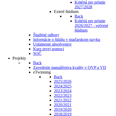
Kritériá pre prijatie
2027/2028
Exteré štúdium
Back
Kritériá pre prijatie
2026/2027 - večerné
štúdium
Študijné odbory
Informácie o štúdiu v maďarskom jazyku
Uplatnenie absolventov
Kurz prvej pomoci
SOČ
Projekty
Back
Zavedenie manažérstva kvality v OVP a VD
eTwinning
Back
2025/2026
2024/2025
2023/2024
2022/2023
2021/2022
2020/2021
2019/2020
2018/2019