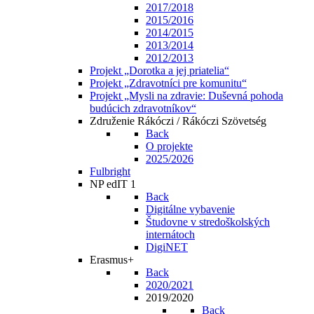
2017/2018
2015/2016
2014/2015
2013/2014
2012/2013
Projekt „Dorotka a jej priatelia“
Projekt „Zdravotníci pre komunitu“
Projekt „Mysli na zdravie: Duševná pohoda
budúcich zdravotníkov“
Združenie Rákóczi / Rákóczi Szövetség
Back
O projekte
2025/2026
Fulbright
NP edIT 1
Back
Digitálne vybavenie
Študovne v stredoškolských
internátoch
DigiNET
Erasmus+
Back
2020/2021
2019/2020
Back