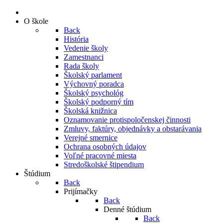
O škole
Back
História
Vedenie školy
Zamestnanci
Rada školy
Školský parlament
Výchovný poradca
Školský psychológ
Školský podporný tím
Školská knižnica
Oznamovanie protispoločenskej činnosti
Zmluvy, faktúry, objednávky a obstarávania
Verejné smernice
Ochrana osobných údajov
Voľné pracovné miesta
Stredoškolské štipendium
Štúdium
Back
Prijímačky
Back
Denné štúdium
Back