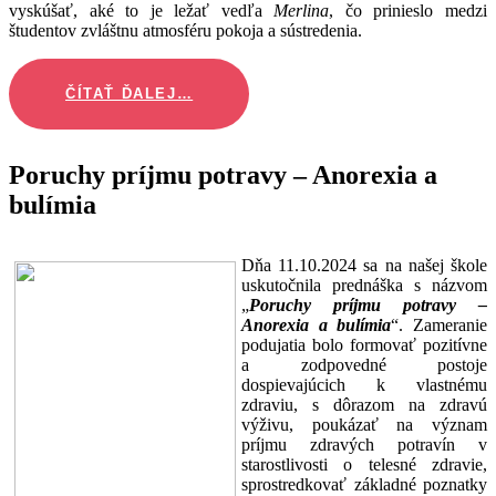
vyskúšať, aké to je ležať vedľa
Merlina
, čo prinieslo medzi
študentov zvláštnu atmosféru pokoja a sústredenia.
ČÍTAŤ ĎALEJ…
Poruchy príjmu potravy – Anorexia a
bulímia
Dňa 11.10.2024 sa na našej škole
uskutočnila prednáška s názvom
„
Poruchy príjmu potravy –
Anorexia a bulímia
“. Zameranie
podujatia bolo formovať pozitívne
a zodpovedné postoje
dospievajúcich k vlastnému
zdraviu, s dôrazom na zdravú
výživu, poukázať na význam
príjmu zdravých potravín v
starostlivosti o telesné zdravie,
sprostredkovať základné poznatky