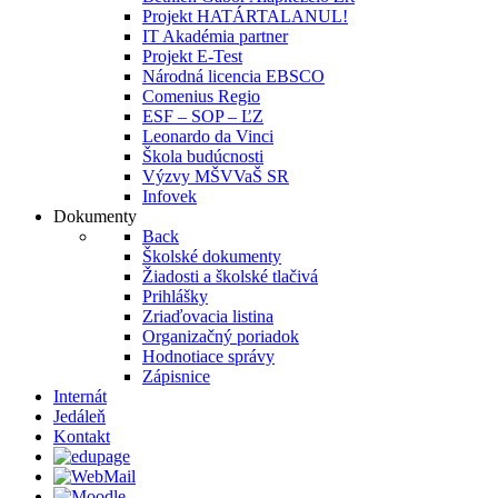
Projekt HATÁRTALANUL!
IT Akadémia partner
Projekt E-Test
Národná licencia EBSCO
Comenius Regio
ESF – SOP – ĽZ
Leonardo da Vinci
Škola budúcnosti
Výzvy MŠVVaŠ SR
Infovek
Dokumenty
Back
Školské dokumenty
Žiadosti a školské tlačivá
Prihlášky
Zriaďovacia listina
Organizačný poriadok
Hodnotiace správy
Zápisnice
Internát
Jedáleň
Kontakt