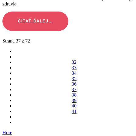
zdravia.
ČÍTAŤ ĎALEJ…
Strana 37 z 72
32
33
34
35
36
37
38
39
40
41
Hore