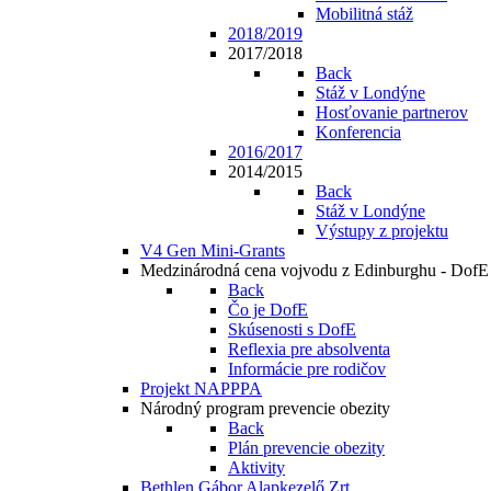
Mobilitná stáž
2018/2019
2017/2018
Back
Stáž v Londýne
Hosťovanie partnerov
Konferencia
2016/2017
2014/2015
Back
Stáž v Londýne
Výstupy z projektu
V4 Gen Mini-Grants
Medzinárodná cena vojvodu z Edinburghu - DofE
Back
Čo je DofE
Skúsenosti s DofE
Reflexia pre absolventa
Informácie pre rodičov
Projekt NAPPPA
Národný program prevencie obezity
Back
Plán prevencie obezity
Aktivity
Bethlen Gábor Alapkezelő Zrt