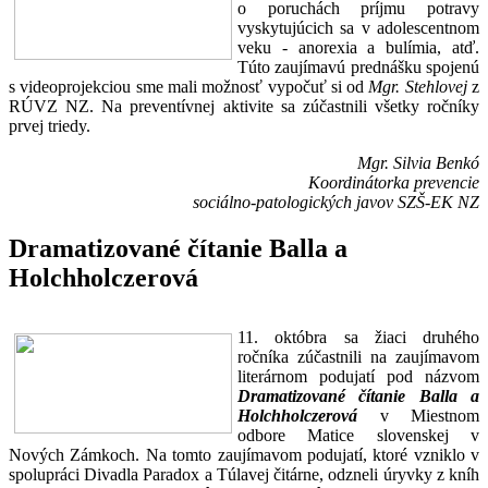
o poruchách príjmu potravy
vyskytujúcich sa v adolescentnom
veku - anorexia a bulímia, atď.
Túto zaujímavú prednášku spojenú
s videoprojekciou sme mali možnosť vypočuť si od
Mgr. Stehlovej
z
RÚVZ NZ. Na preventívnej aktivite sa zúčastnili všetky ročníky
prvej triedy.
Mgr. Silvia Benkó
Koordinátorka prevencie
sociálno-patologických javov SZŠ-EK NZ
Dramatizované čítanie Balla a
Holchholczerová
11. októbra sa žiaci druhého
ročníka zúčastnili na zaujímavom
literárnom podujatí pod názvom
Dramatizované čítanie Balla a
Holchholczerová
v Miestnom
odbore Matice slovenskej v
Nových Zámkoch. Na tomto zaujímavom podujatí, ktoré vzniklo v
spolupráci Divadla Paradox a Túlavej čitárne, odzneli úryvky z kníh