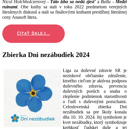
Nicol Holchholczerovej
-
Táto izba sa nedá zjesť
a
Ballu
-
Medzi
ruinami
. Obe knihy sa stali v roku 2022 predmetom verejných
literárnych diskusií a stali sa finálovými knihami prestížnej literárnej
ceny Anasoft litera.
ČÍTAŤ ĎALEJ…
Zbierka Dni nezábudiek 2024
Liga za duševné zdravie SR je
neziskové občianske združenie,
ktorého cieľom je aktívna podpora
duševného zdravia, prevencia
duševných porúch a snaha o
zlepšenie podmienok starostlivosti
o ľudí s duševnými poruchami.
Celoslovenská zbierka Dni
nezábudiek sa pre školy konala
dňa 10. 10. 2024. Jej symbolom je
kvet nezábudky, ktorý symbolizuje
krehkosť ľudskej duše a jej