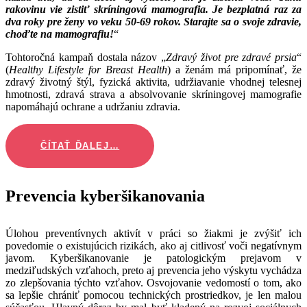
rakovinu vie zistiť skríningová mamografia. Je bezplatná raz za
dva roky pre ženy vo veku 50-69 rokov. Starajte sa o svoje zdravie,
choďte na mamografiu!
“
Tohtoročná kampaň dostala názov „
Zdravý život pre zdravé prsia
“
(
Healthy Lifestyle for Breast Health
) a ženám má pripomínať, že
zdravý životný štýl, fyzická aktivita, udržiavanie vhodnej telesnej
hmotnosti, zdravá strava a absolvovanie skríningovej mamografie
napomáhajú ochrane a udržaniu zdravia.
ČÍTAŤ ĎALEJ…
Prevencia kyberšikanovania
Úlohou preventívnych aktivít v práci so žiakmi je zvýšiť ich
povedomie o existujúcich rizikách, ako aj citlivosť voči negatívnym
javom. Kyberšikanovanie je patologickým prejavom v
medziľudských vzťahoch, preto aj prevencia jeho výskytu vychádza
zo zlepšovania týchto vzťahov. Osvojovanie vedomostí o tom, ako
sa lepšie chrániť pomocou technických prostriedkov, je len malou