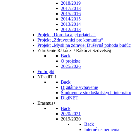
2018/2019
2017/2018
2015/2016
2014/2015
2013/2014
2012/2013
Projekt „Dorotka a jej priatelia“
Projekt „Zdravotníci pre komunitu“
Projekt „Mysli na zdravie: Duševná pohoda budúc
Združenie Rákóczi / Rákóczi Szövetség
Back
O projekte
2025/2026
Fulbright
NP edIT 1
Back
Digitálne vybavenie
Študovne v stredoškolských internáto
DigiNET
Erasmus+
Back
2020/2021
2019/2020
Back
Interné usmernenia