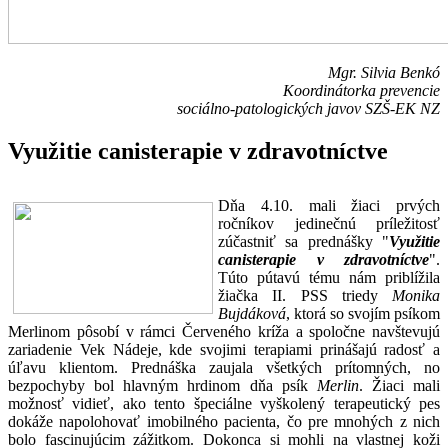
Mgr. Silvia Benkó
Koordinátorka prevencie
sociálno-patologických javov SZŠ-EK NZ
Využitie canisterapie v zdravotníctve
Dňa 4.10. mali žiaci prvých
ročníkov jedinečnú príležitosť
zúčastniť sa prednášky "
Využitie
canisterapie v zdravotníctve
".
Túto pútavú tému nám priblížila
žiačka II. PSS triedy
Monika
Bujdáková
, ktorá so svojím psíkom
Merlinom pôsobí v rámci Červeného kríža a spoločne navštevujú
zariadenie Vek Nádeje, kde svojimi terapiami prinášajú radosť a
úľavu klientom. Prednáška zaujala všetkých prítomných, no
bezpochyby bol hlavným hrdinom dňa psík
Merlin
. Žiaci mali
možnosť vidieť, ako tento špeciálne vyškolený terapeutický pes
dokáže napolohovať imobilného pacienta, čo pre mnohých z nich
bolo fascinujúcim zážitkom. Dokonca si mohli na vlastnej koži