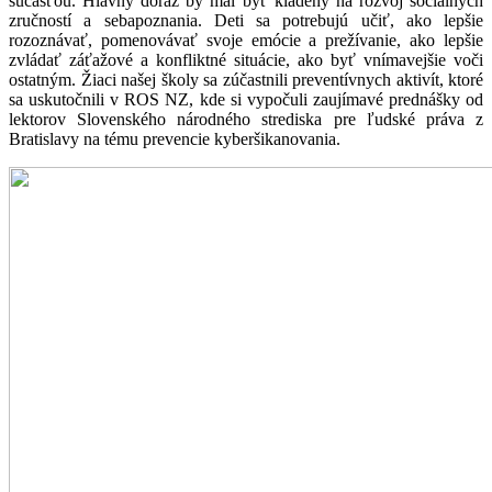
súčasťou. Hlavný dôraz by mal byť kladený na rozvoj sociálnych
zručností a sebapoznania. Deti sa potrebujú učiť, ako lepšie
rozoznávať, pomenovávať svoje emócie a prežívanie, ako lepšie
zvládať záťažové a konfliktné situácie, ako byť vnímavejšie voči
ostatným. Žiaci našej školy sa zúčastnili preventívnych aktivít, ktoré
sa uskutočnili v ROS NZ, kde si vypočuli zaujímavé prednášky od
lektorov Slovenského národného strediska pre ľudské práva z
Bratislavy na tému prevencie kyberšikanovania.