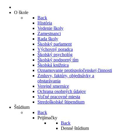
O škole
Back
História
Vedenie školy
Zamestnanci
Rada školy
Školský parlament
Výchovný poradca
Školský psychológ
Školský podporný tím
Školská knižnica
Oznamovanie protispoločenskej činnosti
Zmluvy, faktúry, objednávky a
obstarávania
Verejné smernice
Ochrana osobných údajov
Voľné pracovné miesta
Stredoškolské štipendium
Štúdium
Back
Prijímačky
Back
Denné štúdium