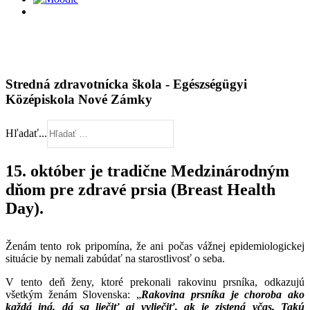
Stredná zdravotnícka škola - Egészségügyi
Középiskola Nové Zámky
Hľadať...
15. október je tradične Medzinárodným
dňom pre zdravé prsia (Breast Health
Day).
Ženám tento rok pripomína, že ani počas vážnej epidemiologickej
situácie by nemali zabúdať na starostlivosť o seba.
V tento deň ženy, ktoré prekonali rakovinu prsníka, odkazujú
všetkým ženám Slovenska: „
Rakovina prsníka je choroba ako
každá iná, dá sa liečiť aj vyliečiť, ak je zistená včas. Takú