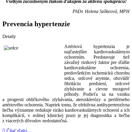
Všetkým zúčastneným žiakom ďakujem za aktívnu spoluprácu!
PhDr. Helena Szőkeová, MPH
Prevencia hypertenzie
Detaily
Artériová hypertenzia je
najčastejším kardiovaskulárnym
ochorením. Predstavuje tiež
závažný rizikový faktor pre ďalšie
kardiovaskulárne ochorenia,
predovšetkým ischemickú chorobu
srdca, srdcové arytmie, obzvlášť
fibriláciu predsiení, srdcové
zlyhávanie a cievne mozgové
príhody. Podieľa sa na vzniku
a progresii obličkového zlyhávania, aterosklerózy a periférneho
artériového ochorenia. Napriek tomu, že efektívna antihypertenzívna
liečba významne redukuje riziko kardiovaskulárnych ochorení a ich
komplikácií, v reálnej klinickej praxi je jej diagnostika a liečba
z viacerých dôvodov nedostatočná.
Čítať ďalej…