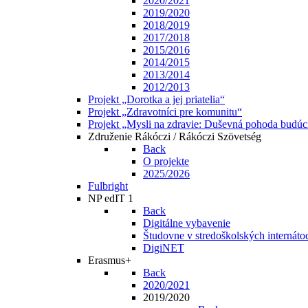
2020/2021
2019/2020
2018/2019
2017/2018
2015/2016
2014/2015
2013/2014
2012/2013
Projekt „Dorotka a jej priatelia“
Projekt „Zdravotníci pre komunitu“
Projekt „Mysli na zdravie: Duševná pohoda budúc
Združenie Rákóczi / Rákóczi Szövetség
Back
O projekte
2025/2026
Fulbright
NP edIT 1
Back
Digitálne vybavenie
Študovne v stredoškolských internáto
DigiNET
Erasmus+
Back
2020/2021
2019/2020