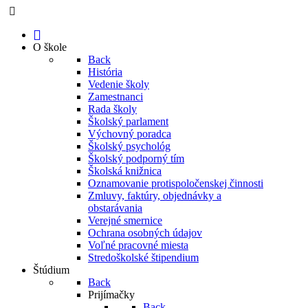
O škole
Back
História
Vedenie školy
Zamestnanci
Rada školy
Školský parlament
Výchovný poradca
Školský psychológ
Školský podporný tím
Školská knižnica
Oznamovanie protispoločenskej činnosti
Zmluvy, faktúry, objednávky a
obstarávania
Verejné smernice
Ochrana osobných údajov
Voľné pracovné miesta
Stredoškolské štipendium
Štúdium
Back
Prijímačky
Back