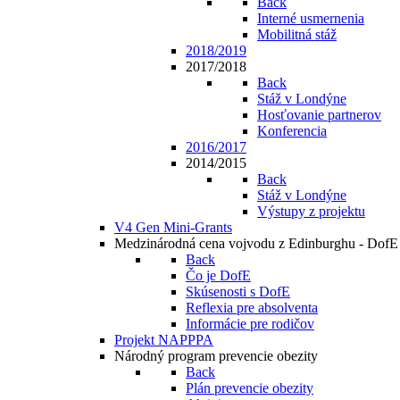
Back
Interné usmernenia
Mobilitná stáž
2018/2019
2017/2018
Back
Stáž v Londýne
Hosťovanie partnerov
Konferencia
2016/2017
2014/2015
Back
Stáž v Londýne
Výstupy z projektu
V4 Gen Mini-Grants
Medzinárodná cena vojvodu z Edinburghu - DofE
Back
Čo je DofE
Skúsenosti s DofE
Reflexia pre absolventa
Informácie pre rodičov
Projekt NAPPPA
Národný program prevencie obezity
Back
Plán prevencie obezity