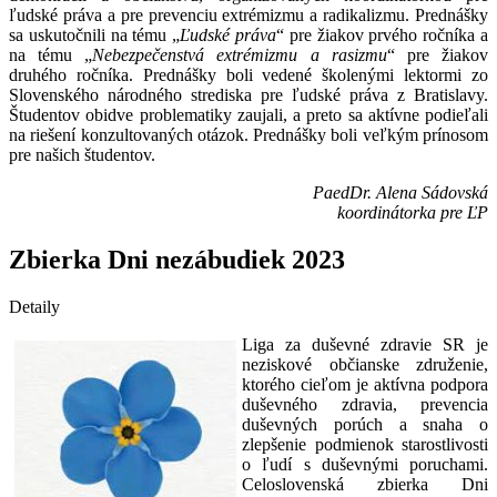
ľudské práva a pre prevenciu extrémizmu a radikalizmu. Prednášky
sa uskutočnili na tému „
Ľudské práva
“ pre žiakov prvého ročníka a
na tému „
Nebezpečenstvá extrémizmu a rasizmu
“ pre žiakov
druhého ročníka. Prednášky boli vedené školenými lektormi zo
Slovenského národného strediska pre ľudské práva z Bratislavy.
Študentov obidve problematiky zaujali, a preto sa aktívne podieľali
na riešení konzultovaných otázok. Prednášky boli veľkým prínosom
pre našich študentov.
PaedDr. Alena Sádovská
koordinátorka pre ĽP
Zbierka Dni nezábudiek 2023
Detaily
Liga za duševné zdravie SR je
neziskové občianske združenie,
ktorého cieľom je aktívna podpora
duševného zdravia, prevencia
duševných porúch a snaha o
zlepšenie podmienok starostlivosti
o ľudí s duševnými poruchami.
Celoslovenská zbierka Dni