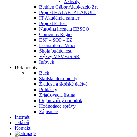
Aktivity
Bethlen Gábor Alapkezelő Zrt
Projekt HATÁRTALANUL!
IT Akadémia partner
Projekt E-Test
Národná licencia EBSCO
Comenius Regio
ESF – SOP – ĽZ
Leonardo da Vinci
Škola budúcnosti
Výzvy MŠVVaŠ SR
Infovek
Dokumenty
Back
Školské dokumenty
Žiadosti a školské tlačivá
Prihlášky
Zriaďovacia listina
Organizačný poriadok
Hodnotiace správy
Zápisnice
Internát
Jedáleň
Kontakt