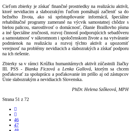
Cieľom zbierky je získať finančné prostriedky na realizáciu aktivít,
ktoré nevidiacim a slabozrakým ľuďom pomáhajú začleniť sa do
bežného života, ako sú sprístupňovanie informácií, špeciálne
rehabilitačné programy zamerané na výcvik samostatnej chôdze s
bielou palicou, starostlivosť o domácnosť, čítanie Braillovho písma
a iné špeciálne zručnosti, rozvoj činností podporujúcich sebadôveru
a samostatnosť v súkromnom i spoločenskom živote a na vytváranie
podmienok na realizáciu a rozvoj týchto aktivít a upozorniť
verejnosť na problémy nevidiacich a slabozrakých a získať podporu
na ich riešenie.
Zbierky sa v rámci Krúžku humanitárnych aktivít zúčastnili žiačky
III. PSS -
Bianka Ficzová
a
Lenka Gallová
, ktorým sa chcem
poďakovať za spoluprácu a poďakovanie im prišlo aj od zástupcov
Únie slabozrakým a nevidiacich Slovenska.
PhDr. Helena Szőkeová, MPH
Strana 51 z 72
46
47
48