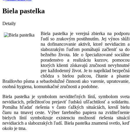
Biela pastelka
Detaily
Biela pastelka je verejná zbierka na podporu
ľudí so zrakovým postihnutím. Jej výnos slúži
na dofinancovanie aktivít, ktoré nevidiacim a
slabozrakým ľuďom pomáhajú začleniť sa do
bežného života. Ide o špecializované sociálne
poradenstvo a realizáciu kurzov, pomocou
ktorých klienti získavajú zručnosti nevyhnutné
pre každodenný život. Je to napríklad bezpečná
chôdza s bielou palicou, čítanie a písanie
Braillovho písma a sebaobslužné činnosti ako varenie, upratovanie,
osobná hygiena, komunikačné zručnosti a podobne.
Biela pastelka je symbolom neviditeľných línií, symbolom sveta
nevidiacich, príležitosťou prejaviť ľudskú ušľachtilosť a solidaritu.
Pomáha hľadať riešenia v často ťažkých situáciách, kreslí bielu
čiaru na tmavej ceste. Výber farebného papiera na zviditeľnenie
bielych línií symbolizuje existenciu možností riešenia situácií
nevidiacich a slabozrakých ľudí. Biela pastelka znamená svetlo, keď
okolo je tma.