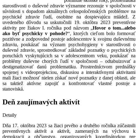
pominulé školské roky, problematika
starostlivosti o duševné zdravie významne rezonuje v spoločnosti v
súvislosti s dopadom aktuálnych celospoločenských problémov na
psychické zdravie ľudí, osobitne na dospievajúcu mládež. Z
uvedeného dôvodu sa uskutočnili 19. októbra 2023 preventívne
aktivity pre žiakov I. ročníka pod názvom „
Hovor o tom...alebo
ako byť psychicky v pohode?
“, ktorých cieľom bolo formovať
pozitívne a zodpovedné postoje adolescentov k svojmu duševnému
zdraviu, poukázať na význam psychohygieny v starostlivosti o
duševné zdravie, sprostredkovať základné poznatky o psychických
poruchách vyskytujúcich sa v adolescentnom veku, poukázať na
problémy duševne chorých ľudí v spoločnosti – odtabuizovať a
destigmatizovať danú problematiku. Prostredníctvom prednášky
spojenej s videoprojekciou, diskusiou a interaktívnymi aktivitami
mali žiaci možnosť nielen získať nové poznatky z danej oblasti, ale
sa taktiež aktívne zapojiť a konfrontovať vlastné postoje a
stanoviská.
Deň zaujímavých aktivít
Detaily
Dňa 17. októbra 2023 sa žiaci prvého a druhého ročníka zúčastnili
preventívnych aktivít a aktivít, zameraných na výchovu k
demokracii a občianstvu, organizovaných koordinátorkou pre