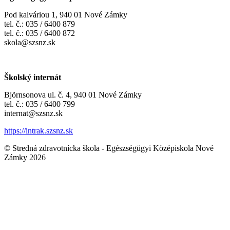
Pod kalváriou 1, 940 01 Nové Zámky
tel. č.: 035 / 6400 879
tel. č.: 035 / 6400 872
skola@szsnz.sk
Školský internát
Björnsonova ul. č. 4, 940 01 Nové Zámky
tel. č.: 035 / 6400 799
internat@szsnz.sk
https://intrak.szsnz.sk
© Stredná zdravotnícka škola - Egészségügyi Középiskola Nové
Zámky 2026