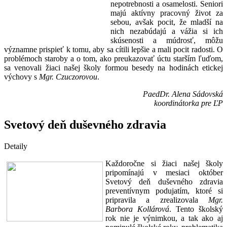
nepotrebnosti a osamelosti. Seniori
majú aktívny pracovný život za
sebou, avšak pocit, že mladší na
nich nezabúdajú a vážia si ich
skúsenosti a múdrosť, môžu
významne prispieť k tomu, aby sa cítili lepšie a mali pocit radosti. O
problémoch staroby a o tom, ako preukazovať úctu starším ľuďom,
sa venovali žiaci našej školy formou besedy na hodinách etickej
výchovy s
Mgr. Czuczorovou
.
PaedDr. Alena Sádovská
koordinátorka pre ĽP
Svetový deň duševného zdravia
Detaily
Každoročne si žiaci našej školy
pripomínajú v mesiaci október
Svetový deň duševného zdravia
preventívnym podujatím, ktoré si
pripravila a zrealizovala
Mgr.
Barbora Kollárová
. Tento školský
rok nie je výnimkou, a tak ako aj