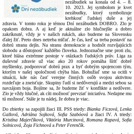
nezábudiek sa konala od 4. – 8.
10. 2023. Jej symbolom je kvet
nezábudky, ktorý symbolizuje
krehkosť ľudskej duše a jej
zdravia. V tomto roku je témou Dní nezábudiek DOBRO. Zlo je
opakom dobra. A aj keď je aktuálne zlo hlučnejšie a dobro
zakríknuté, vždy je v našich rukách, ako budeme na Slovensku
ďalej žiť. Preto dnes netreba mlčať. Je čas, keď sa treba postaviť na
dobrú stranu dejín. Na stranu demokracie a hodnôt rozvíjajúcich
slobodu a dôstojnosť každého človeka. Jednoznačne sme proti zlu,
ktoré hlása extrémne postoje v otázkach ľudských práv. Liga za
duševné zdravie už viac ako 20 rokov pomáha šíriť dobré
myšlienky, podporovať dobrú prax a byť dobrým spojencom tým,
ktorým v našej spoločnosti chýba hlas. Bohužiaľ sme sa ocitli v
situácii, kde nás časť verejne činných osôb svojou aktivitou
rozdeľuje a zneisťuje. Skupiny ľudí si nedôverujú a medzi sebou sa
navzájom boja. Bojíme sa, že budeme žiť v konflikte a nedôvere.
Zlo je vždy hlučné, ak cíti možnosť prevziať iniciatívu. Nedajme mu
tú možnosť. Stále je tu nádej, že dobra je viac.
Do zbierky sa zapojili žiaci III. PSS triedy:
Bianka Ficzová, Lenka
Gallová, Adriána Sojková, Sofia Szabóová
a žiaci IV. A triedy:
Kristína Majerčíková, Viktória Murcinová, Romana Rapavá, Sofia
Solnicová, Zoja Fichnová
a
Peter Ferenčík
.