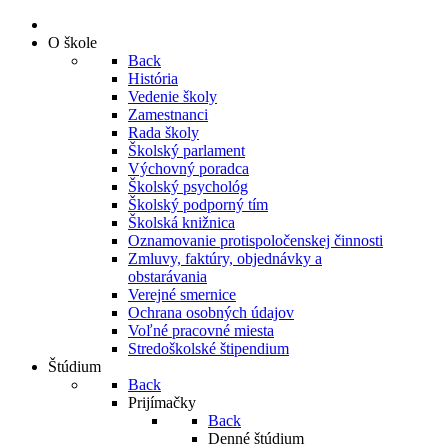
O škole
Back
História
Vedenie školy
Zamestnanci
Rada školy
Školský parlament
Výchovný poradca
Školský psychológ
Školský podporný tím
Školská knižnica
Oznamovanie protispoločenskej činnosti
Zmluvy, faktúry, objednávky a
obstarávania
Verejné smernice
Ochrana osobných údajov
Voľné pracovné miesta
Stredoškolské štipendium
Štúdium
Back
Prijímačky
Back
Denné štúdium