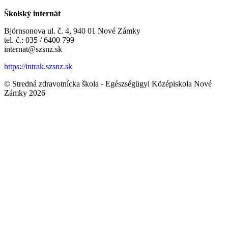
Školský internát
Björnsonova ul. č. 4, 940 01 Nové Zámky
tel. č.: 035 / 6400 799
internat@szsnz.sk
https://intrak.szsnz.sk
© Stredná zdravotnícka škola - Egészségügyi Középiskola Nové
Zámky 2026