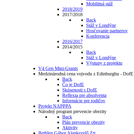
Mobilitná stáž
2018/2019
2017/2018
Back
Stáž v Londýne
Hosťovanie partnerov
Konferencia
2016/2017
2014/2015
Back
Stáž v Londýne
Výstupy z projektu
V4 Gen Mini-Grants
Medzinárodná cena vojvodu z Edinburghu - DofE
Back
Čo je DofE
Skúsenosti s DofE
Reflexia pre absolventa
Informácie pre rodičov
Projekt NAPPPA
Národný program prevencie obezity
Back
Plán prevencie obezity
Aktivity
Bethlen Gábor Alapkezelő Zrt