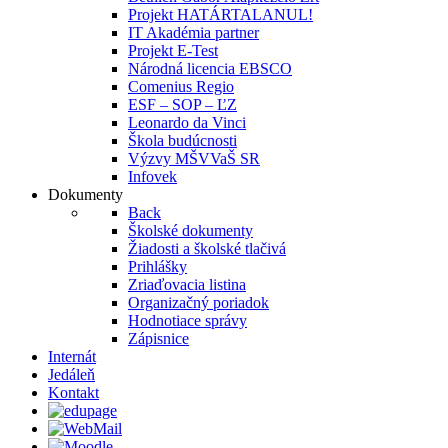
Projekt HATÁRTALANUL!
IT Akadémia partner
Projekt E-Test
Národná licencia EBSCO
Comenius Regio
ESF – SOP – ĽZ
Leonardo da Vinci
Škola budúcnosti
Výzvy MŠVVaŠ SR
Infovek
Dokumenty
Back
Školské dokumenty
Žiadosti a školské tlačivá
Prihlášky
Zriaďovacia listina
Organizačný poriadok
Hodnotiace správy
Zápisnice
Internát
Jedáleň
Kontakt