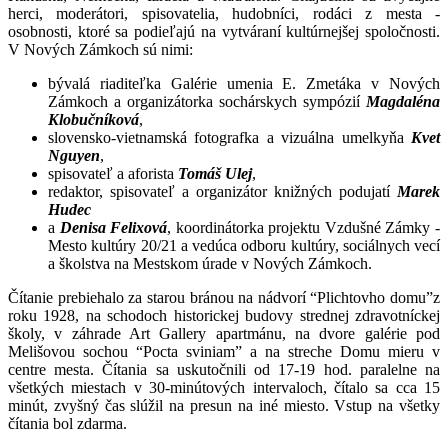
herci, moderátori, spisovatelia, hudobníci, rodáci z mesta -
osobnosti, ktoré sa podieľajú na vytváraní kultúrnejšej spoločnosti.
V Nových Zámkoch sú nimi:
bývalá riaditeľka Galérie umenia E. Zmetáka v Nových
Zámkoch a organizátorka sochárskych sympózií
Magdaléna
Klobučníková
,
slovensko-vietnamská fotografka a vizuálna umelkyňa
Kvet
Nguyen
,
spisovateľ a aforista
Tomáš Ulej
,
redaktor, spisovateľ a organizátor knižných podujatí
Marek
Hudec
a
Denisa Felixová
, koordinátorka projektu Vzdušné Zámky -
Mesto kultúry 20/21 a vedúca odboru kultúry, sociálnych vecí
a školstva na Mestskom úrade v Nových Zámkoch.
Čítanie prebiehalo za starou bránou na nádvorí “Plichtovho domu”z
roku 1928, na schodoch historickej budovy strednej zdravotníckej
školy, v záhrade Art Gallery apartmánu, na dvore galérie pod
Melišovou sochou “Pocta sviniam” a na streche Domu mieru v
centre mesta. Čítania sa uskutočnili od 17-19 hod. paralelne na
všetkých miestach v 30-minútových intervaloch, čítalo sa cca 15
minút, zvyšný čas slúžil na presun na iné miesto. Vstup na všetky
čítania bol zdarma.