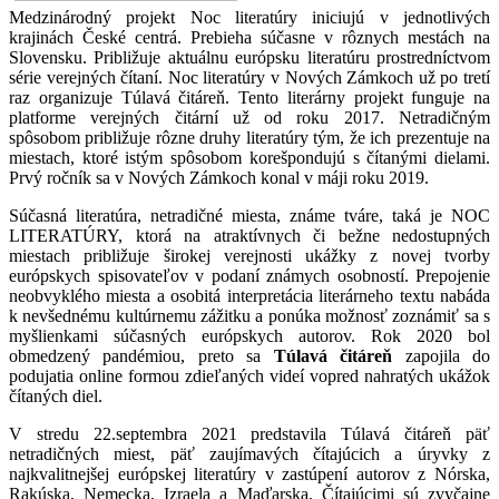
Medzinárodný projekt Noc literatúry iniciujú v jednotlivých
krajinách České centrá. Prebieha súčasne v rôznych mestách na
Slovensku. Približuje aktuálnu európsku literatúru prostredníctvom
série verejných čítaní. Noc literatúry v Nových Zámkoch už po tretí
raz organizuje Túlavá čitáreň. Tento literárny projekt funguje na
platforme verejných čitární už od roku 2017. Netradičným
spôsobom približuje rôzne druhy literatúry tým, že ich prezentuje na
miestach, ktoré istým spôsobom korešpondujú s čítanými dielami.
Prvý ročník sa v Nových Zámkoch konal v máji roku 2019.
Súčasná literatúra, netradičné miesta, známe tváre, taká je NOC
LITERATÚRY, ktorá na atraktívnych či bežne nedostupných
miestach približuje širokej verejnosti ukážky z novej tvorby
európskych spisovateľov v podaní známych osobností. Prepojenie
neobvyklého miesta a osobitá interpretácia literárneho textu nabáda
k nevšednému kultúrnemu zážitku a ponúka možnosť zoznámiť sa s
myšlienkami súčasných európskych autorov. Rok 2020 bol
obmedzený pandémiou, preto sa
Túlavá čitáreň
zapojila do
podujatia online formou zdieľaných videí vopred nahratých ukážok
čítaných diel.
V stredu 22.septembra 2021 predstavila Túlavá čitáreň päť
netradičných miest, päť zaujímavých čítajúcich a úryvky z
najkvalitnejšej európskej literatúry v zastúpení autorov z Nórska,
Rakúska, Nemecka, Izraela a Maďarska. Čítajúcimi sú zvyčajne