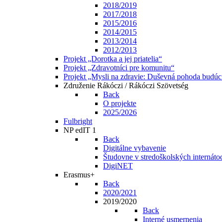
2018/2019
2017/2018
2015/2016
2014/2015
2013/2014
2012/2013
Projekt „Dorotka a jej priatelia“
Projekt „Zdravotníci pre komunitu“
Projekt „Mysli na zdravie: Duševná pohoda budúc
Združenie Rákóczi / Rákóczi Szövetség
Back
O projekte
2025/2026
Fulbright
NP edIT 1
Back
Digitálne vybavenie
Študovne v stredoškolských internáto
DigiNET
Erasmus+
Back
2020/2021
2019/2020
Back
Interné usmernenia