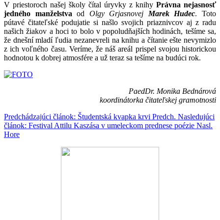
V priestoroch našej školy čítal úryvky z knihy
Právna nejasnosť
jedného manželstva
od
Olgy Grjasnovej
Marek Hudec
. Toto
pútavé čitateľské podujatie si našlo svojich priaznivcov aj z radu
našich žiakov a hoci to bolo v popoludňajších hodinách, tešíme sa,
že dnešní mladí ľudia nezanevreli na knihu a čítanie ešte nevymizlo
z ich voľného času. Veríme, že náš areál prispel svojou historickou
hodnotou k dobrej atmosfére a už teraz sa tešíme na budúci rok.
PaedDr. Monika Bednárová
koordinátorka čitateľskej gramotnosti
Predchádzajúci článok: Študentská kvapka krvi
Predch.
Nasledujúci
článok: Festival Attilu Kaszása v umeleckom prednese poézie
Nasl.
Hore