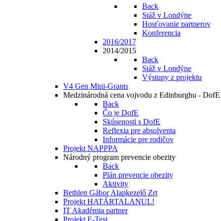
Back
Stáž v Londýne
Hosťovanie partnerov
Konferencia
2016/2017
2014/2015
Back
Stáž v Londýne
Výstupy z projektu
V4 Gen Mini-Grants
Medzinárodná cena vojvodu z Edinburghu - DofE
Back
Čo je DofE
Skúsenosti s DofE
Reflexia pre absolventa
Informácie pre rodičov
Projekt NAPPPA
Národný program prevencie obezity
Back
Plán prevencie obezity
Aktivity
Bethlen Gábor Alapkezelő Zrt
Projekt HATÁRTALANUL!
IT Akadémia partner
Projekt E-Test