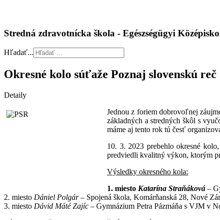
Stredná zdravotnícka škola - Egészségügyi Középis
Hľadať...
Okresné kolo súťaže Poznaj slovenskú reč
Detaily
Jednou z foriem dobrovoľnej záujmov
základných a stredných škôl s vyuč
máme aj tento rok tú česť organizova
10. 3. 2023 prebehlo okresné kolo, k
predviedli kvalitný výkon, ktorým pr
Výsledky okresného kola:
1. miesto
Katarína Straňáková
– G
2. miesto
Dániel Polgár
– Spojená škola, Komárňanská 28, Nové Z
3. miesto
Dávid Máté Zajíc
– Gymnázium Petra Pázmáňa s VJM v 