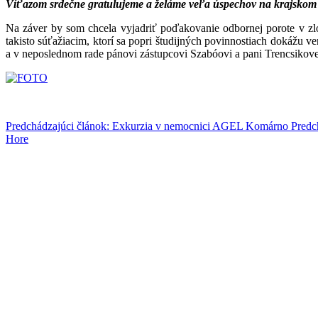
Víťazom srdečne gratulujeme a želáme veľa úspechov na krajskom k
Na záver by som chcela vyjadriť poďakovanie odbornej porote v zl
takisto súťažiacim, ktorí sa popri študijných povinnostiach dokážu 
a v neposlednom rade pánovi zástupcovi Szabóovi a pani Trencsikovej
Predchádzajúci článok: Exkurzia v nemocnici AGEL Komárno
Predc
Hore