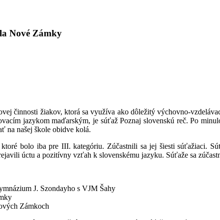
kola Nové Zámky
ej činnosti žiakov, ktorá sa využíva ako dôležitý výchovno-vzdelávací
ovacím jazykom maďarským, je súťaž Poznaj slovenskú reč. Po minulo
ť na našej škole obidve kolá.
toré bolo iba pre III. kategóriu. Zúčastnili sa jej šiesti súťažiaci. 
ejavili úctu a pozitívny vzťah k slovenskému jazyku. Súťaže sa zúčastn
ymnázium J. Szondayho s VJM Šahy
ámky
Nových Zámkoch