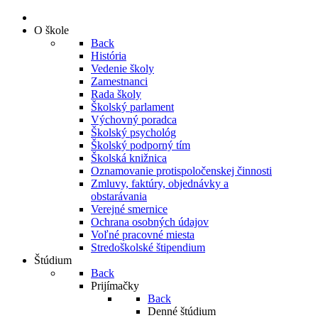
O škole
Back
História
Vedenie školy
Zamestnanci
Rada školy
Školský parlament
Výchovný poradca
Školský psychológ
Školský podporný tím
Školská knižnica
Oznamovanie protispoločenskej činnosti
Zmluvy, faktúry, objednávky a
obstarávania
Verejné smernice
Ochrana osobných údajov
Voľné pracovné miesta
Stredoškolské štipendium
Štúdium
Back
Prijímačky
Back
Denné štúdium