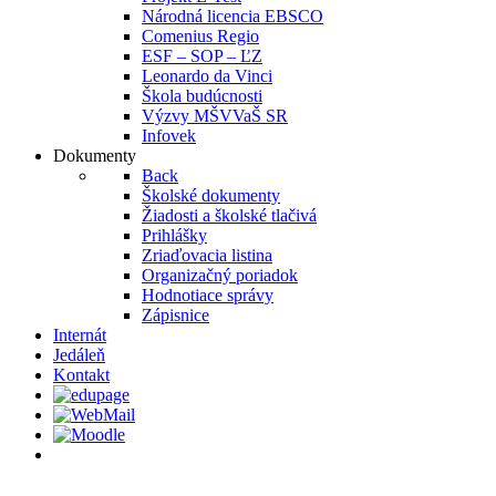
Národná licencia EBSCO
Comenius Regio
ESF – SOP – ĽZ
Leonardo da Vinci
Škola budúcnosti
Výzvy MŠVVaŠ SR
Infovek
Dokumenty
Back
Školské dokumenty
Žiadosti a školské tlačivá
Prihlášky
Zriaďovacia listina
Organizačný poriadok
Hodnotiace správy
Zápisnice
Internát
Jedáleň
Kontakt