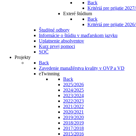
Back
Kritériá pre prijatie 202
Exteré štúdium
Back
Kritériá pre prijatie 202
Študijné odbory
Informácie o štúdiu v maďarskom jazyku
Uplatnenie absolventov
Kurz prvej pomoci
SOČ
Projekty
Back
Zavedenie manažérstva kvality v OVP a VD
eTwinning
Back
2025/2026
2024/2025
2023/2024
2022/2023
2021/2022
2020/2021
2019/2020
2018/2019
2017/2018
2015/2016