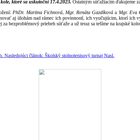
ole, ktoré sa uskutoční 17.4.2023.
Ostatným súťažiacim ďakujeme za 
ožení:
PhDr. Martina Fichnová
,
Mgr. Renáta Gazdíková
a
Mgr. Eva
venovať aj úlohám nad rámec ich povinností, ich vyučujúcim, ktorí ich 
 za bezproblémový priebeh súťaže a už teraz sa tešíme na krajské kolo
h.
Nasledujúci článok: Školský stolnotenisový turnaj
Nasl.