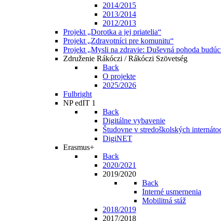
2014/2015
2013/2014
2012/2013
Projekt „Dorotka a jej priatelia“
Projekt „Zdravotníci pre komunitu“
Projekt „Mysli na zdravie: Duševná pohoda budúc
Združenie Rákóczi / Rákóczi Szövetség
Back
O projekte
2025/2026
Fulbright
NP edIT 1
Back
Digitálne vybavenie
Študovne v stredoškolských internáto
DigiNET
Erasmus+
Back
2020/2021
2019/2020
Back
Interné usmernenia
Mobilitná stáž
2018/2019
2017/2018