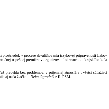
 prostriedok v procese skvalitňovania jazykovej pripravenosti žiakov
ročnej úspešnej premiére v organizovaní okresného a krajského kola
Súťaž prebehla bez problémov, v príjemnej atmosfére , všetci súťažiaci
ila aj naša žiačka –
Neita Ogrodnik
z II. PSM.