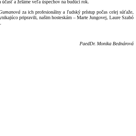
účasť a želáme veľa úspechov na budúci rok.
 Gumanová
za ich profesionálny a ľudský prístup počas celej súťaže,
vynikajúco pripravili, našim hosteskám – Marte Jungovej, Laure Szabó
.
PaedDr. Monika Bednárová